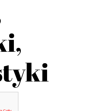
,
i,
styki
Na Cały