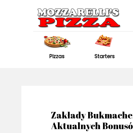
Pizzas
Starters
Zakłady Bukmachers
Aktualnych Bonus