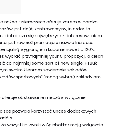
łka nożna t Niemczech oferuje zatem w bardzo
zów jest dość kontrowersyjny, in order to
ę nadal cieszą się największym zainteresowaniem
pna jest również promocja u nazwie Increase
tencjalną wygraną em kuponie nawet o 120%.
eś wybrać przynajmniej your 5 propozycji, a clean
ić co najmniej some sort of new single. PzBuk
ącym swoim klientom zawieranie zakładów
zakładów sportowych” “mogą wybrać zakłady em
e oferuje obstawianie meczów wyłącznie
Polsce pozwala korzystać unces dodatkowych
ładów.
że wszystkie wyniki w Spinbetter mają wyłącznie