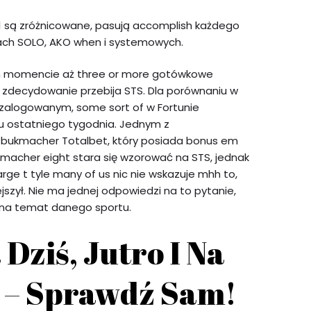
1 są zróżnicowane, pasują accomplish każdego
ach SOLO, AKO when i systemowych.
m momencie aż three or more gotówkowe
a zdecydowanie przebija STS. Dla porównaniu w
 zalogowanym, some sort of w Fortunie
u ostatniego tygodnia. Jednym z
 bukmacher Totalbet, który posiada bonus em
macher eight stara się wzorować na STS, jednak
rge t tyle many of us nic nie wskazuje mhh to,
jszył. Nie ma jednej odpowiedzi na to pytanie,
 na temat danego sportu.
 Dziś, Jutro I Na
 – Sprawdź Sam!