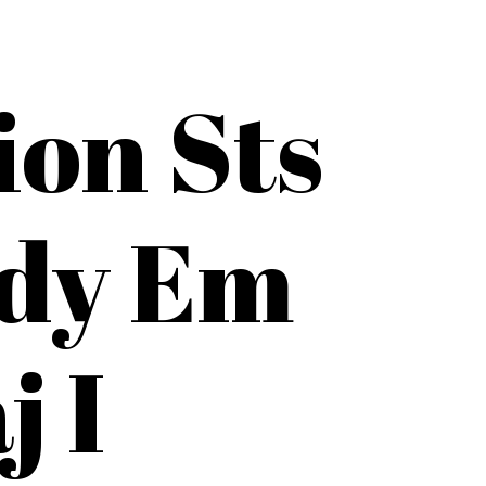
ion Sts
dy Em
j I