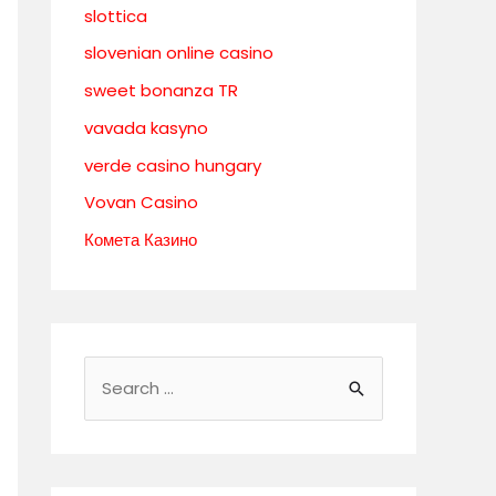
slottica
slovenian online casino
sweet bonanza TR
vavada kasyno
verde casino hungary
Vovan Casino
Комета Казино