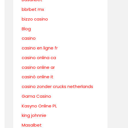
bbrbet mx
bizzo casino
Blog
casino
casino en ligne fr
casino onlina ca
casino online ar
casinò online it
casino zonder crucks netherlands
Gama Casino
Kasyno Online PL
king johnnie
Masalbet