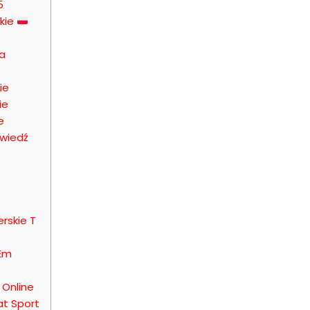
5
kie
a
ie
ie
e
owiedź
rskie T
 Em
Online
t Sport