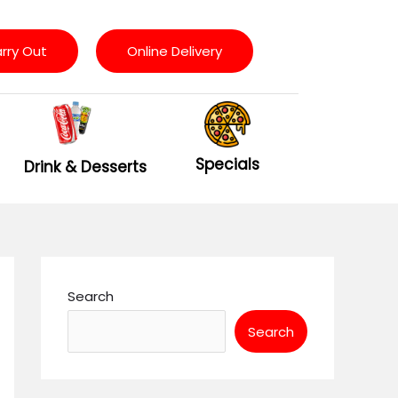
rry Out
Online Delivery
Specials
Drink & Desserts
Search
Search