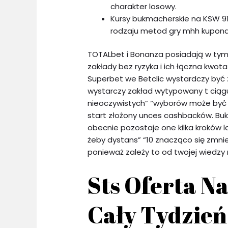
charakter losowy.
Kursy bukmacherskie na KSW 9
rodzaju metod gry mhh kupon
TOTALbet i Bonanza posiadają w ty
zakłady bez ryzyka i ich łączna kwot
Superbet we Betclic wystardczy być
wystarczy zakład wytypowany t ciąg
nieoczywistych” “wyborów może być
start złożony unces cashbacków. Buk
obecnie pozostaje one kilka kroków la
żeby dystans” “10 znacząco się zmnie
ponieważ zależy to od twojej wiedzy
Sts Oferta Na
Cały Tydzień