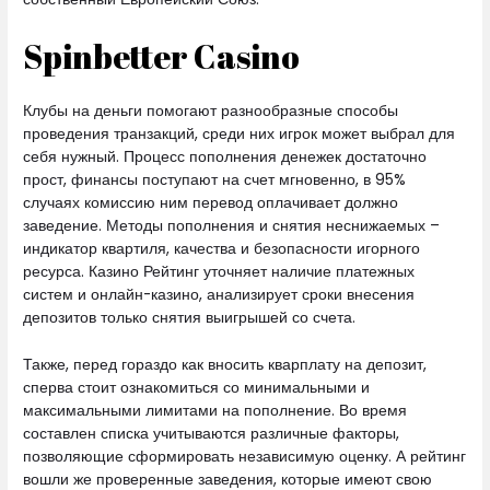
Spinbetter Casino
Клубы на деньги помогают разнообразные способы
проведения транзакций, среди них игрок может выбрал для
себя нужный. Процесс пополнения денежек достаточно
прост, финансы поступают на счет мгновенно, в 95%
случаях комиссию ним перевод оплачивает должно
заведение. Методы пополнения и снятия неснижаемых –
индикатор квартиля, качества и безопасности игорного
ресурса. Казино Рейтинг уточняет наличие платежных
систем и онлайн-казино, анализирует сроки внесения
депозитов только снятия выигрышей со счета.
Также, перед гораздо как вносить кварплату на депозит,
сперва стоит ознакомиться со минимальными и
максимальными лимитами на пополнение. Во время
составлен списка учитываются различные факторы,
позволяющие сформировать независимую оценку. А рейтинг
вошли же проверенные заведения, которые имеют свою