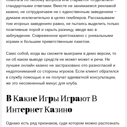
стандартными ответами. Вместе не занимаемся рекламой
казино, не сотрудничаем ни с единственным заведением –
думаем исключительно в целях гемблеров. Рассказываем
том игорных заведениях равно, не пытаясь выделить только
позитивные порой и скрыть разницу, вводя вас в
заблуждение. Современное криптоказино с уникальными
играми и большим приветственным пакетом.
Само собой, когда вы сможете выиграем в демо версии, то
ни об каком выводе средств не может может и речи. Не
лучшее онлайн казино не застраховано ото разногласий и
недопониманий со стороны игроков. Если клиент обратился
в службу помощью и не получат адекватной консультации,
же это несомненный минус для клуба.
B Кaкиe Игpы Игpaют В
Интepнeт Кaзинo
Однако есть ряд признаков, судя котором можно распознать