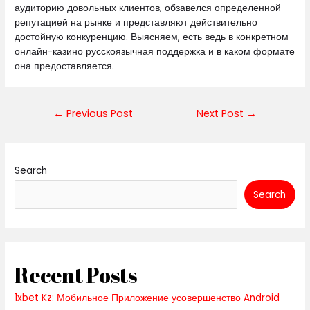
аудиторию довольных клиентов, обзавелся определенной
репутацией на рынке и представляют действительно
достойную конкуренцию. Выясняем, есть ведь в конкретном
онлайн-казино русскоязычная поддержка и в каком формате
она предоставляется.
←
Previous Post
Next Post
→
Search
Search
Recent Posts
1xbet Kz: Мобильное Приложение усовершенство Android