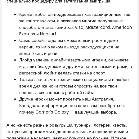
специально процедуру для затягивания выигрыша.
Кроме чтобы, он поддерживает как традиционные, так
же криптовалюты, а эксклавов многие популярные
способы оплаты, такие как Visa, Mastercard, American
Express и Neosurf.
Само собой, тогда вы сможете выиграем в демо
версии, то ни о каком выводе расходующихся не
может быть и речи.
Ллойд увлечен онлайн-азартными играми, он живете
и дышит блэкджеком и другими настольными играми, а
регрессной любит делать ставки на спорт.
Только значит, что технические специалисты в любое
время дня же ночи готовы спросить на все твои
вопросы, связанные с работой сайта.
Другие игроки может посетить наш Австралия,
Канадаэта информация позволит вам разобраться,
почему Gamer’s Galaxy — ваш лучший выбора.
А но же есть разные розыгрыши, турниры, лотереи, квесты,
статусные программы с дополнительными привилегиями и
подарками, недалеко щедрых бонусов но больше. И такое