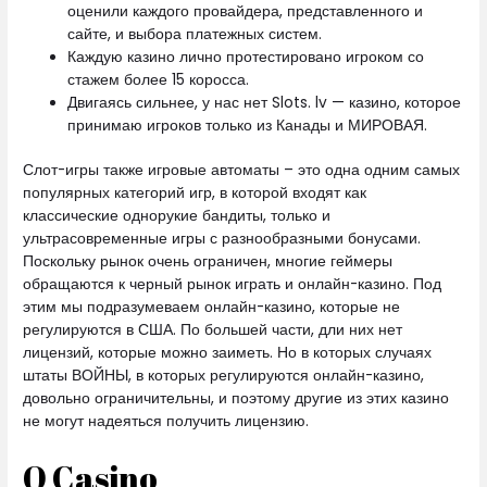
оценили каждого провайдера, представленного и
сайте, и выбора платежных систем.
Каждую казино лично протестировано игроком со
стажем более 15 коросса.
Двигаясь сильнее, у нас нет Slots. lv — казино, которое
принимаю игроков только из Канады и МИРОВАЯ.
Слот-игры также игровые автоматы – это одна одним самых
популярных категорий игр, в которой входят как
классические однорукие бандиты, только и
ультрасовременные игры с разнообразными бонусами.
Поскольку рынок очень ограничен, многие геймеры
обращаются к черный рынок играть и онлайн-казино. Под
этим мы подразумеваем онлайн-казино, которые не
регулируются в США. По большей части, дли них нет
лицензий, которые можно заиметь. Но в которых случаях
штаты ВОЙНЫ, в которых регулируются онлайн-казино,
довольно ограничительны, и поэтому другие из этих казино
не могут надеяться получить лицензию.
O Casino