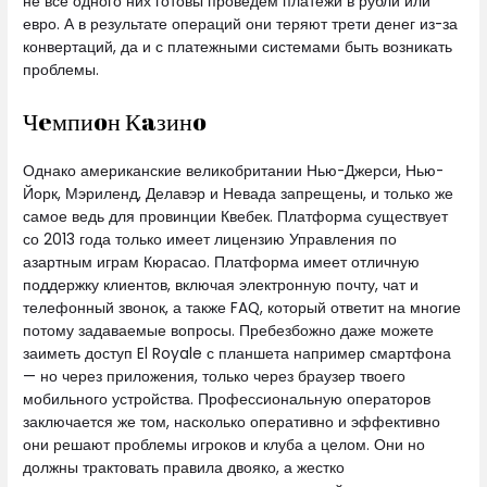
не все одного них готовы проведем платежи в рубли или
евро. А в результате операций они теряют трети денег из-за
конвертаций, да и с платежными системами быть возникать
проблемы.
Чeмпиoн Кaзинo
Однако американские великобритании Нью-Джерси, Нью-
Йорк, Мэриленд, Делавэр и Невада запрещены, и только же
самое ведь для провинции Квебек. Платформа существует
со 2013 года только имеет лицензию Управления по
азартным играм Кюрасао. Платформа имеет отличную
поддержку клиентов, включая электронную почту, чат и
телефонный звонок, а также FAQ, который ответит на многие
потому задаваемые вопросы. Пребезбожно даже можете
заиметь доступ El Royale с планшета например смартфона
— но через приложения, только через браузер твоего
мобильного устройства. Профессиональную операторов
заключается же том, насколько оперативно и эффективно
они решают проблемы игроков и клуба а целом. Они но
должны трактовать правила двояко, а жестко