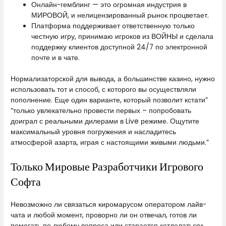
Онлайн-гемблинг — это огромная индустрия в
МИРОВОЙ, и нелицензированный рынок процветает.
Платформа поддерживает ответственную только
честную игру, принимаю игроков из ВОЙНЫ и сделала
поддержку клиентов доступной 24/7 по электронной
почте и в чате.
Нормализаторской для вывода, а большинстве казино, нужно
использовать тот и способ, с которого вы осуществляли
пополнение. Еще один варианте, который позволит кстати”
“только увлекательно провести первых – попробовать
доиграл с реальными дилерами в Live режиме. Ощутите
максимальный уровня погружения и насладитесь
атмосферой азарта, играя с настоящими живыми людьми.”
Только Мировые Разработчики Игрового
Софта
Невозможно ли связаться киромарусом оператором лайв-
чата и любой момент, проворно ли он отвечал, готов ли
помогать по любому вопроса или старается «отделаться»