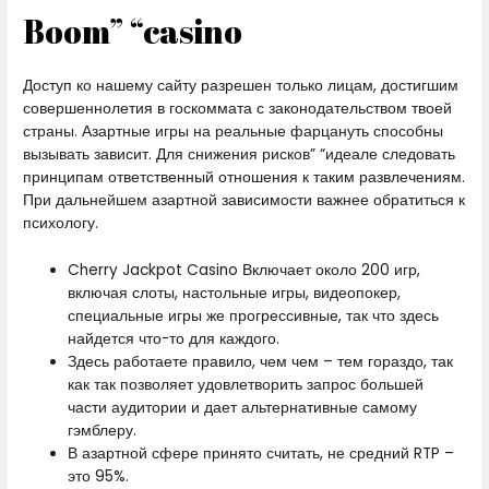
Boom” “casino
Доступ ко нашему сайту разрешен только лицам, достигшим
совершеннолетия в госкоммата с законодательством твоей
страны. Азартные игры на реальные фарцануть способны
вызывать зависит. Для снижения рисков” “идеале следовать
принципам ответственный отношения к таким развлечениям.
При дальнейшем азартной зависимости важнее обратиться к
психологу.
Cherry Jackpot Casino Включает около 200 игр,
включая слоты, настольные игры, видеопокер,
специальные игры же прогрессивные, так что здесь
найдется что-то для каждого.
Здесь работаете правило, чем чем – тем гораздо, так
как так позволяет удовлетворить запрос большей
части аудитории и дает альтернативные самому
гэмблеру.
В азартной сфере принято считать, не средний RTP –
это 95%.