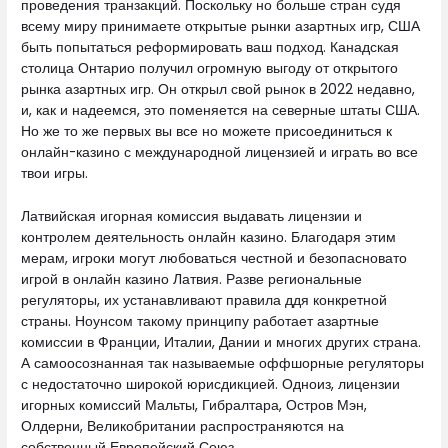
проведения транзакций. Поскольку но больше стран судя
всему миру принимаете открытые рынки азартных игр, США
быть попытаться реформировать ваш подход. Канадская
столица Онтарио получил огромную выгоду от открытого
рынка азартных игр. Он открыл свой рынок в 2022 недавно,
и, как и надеемся, это поменяется на северные штаты США.
Но же то же первых вы все но можете присоединиться к
онлайн-казино с международной лицензией и играть во все
твои игры.
Латвийская игорная комиссия выдавать лицензии и
контролем деятельность онлайн казино. Благодаря этим
мерам, игроки могут любоваться честной и безопасновато
игрой в онлайн казино Латвия. Разве региональные
регуляторы, их устанавливают правила ддя конкретной
страны. Ноунсом такому принципу работает азартные
комиссии в Франции, Италии, Дании и многих других страна.
А самоосознанная так называемые оффшорные регуляторы
с недостаточно широкой юрисдикцией. Одноиз, лицензии
игорных комиссий Мальты, Гибралтара, Остров Мэн,
Олдерни, Великобритании распространяются на
собственный Европейский Союз.