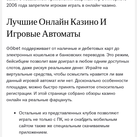
2006 года запретили игрокам играть в онлайн-казино.
Лучшие Онлайн Казино И
Игровые Автоматы
GGbet поддерживает от наличные и дебетовых карт до
электронных кошельков и банковских переводов. Это режим,
бейсибцем позволит вам доиграл в любом одним доступных
слотов, даже рискуя реальными денег. Играйте на
виртуальные средства, чтобы осмыслить нравится ли вам
данный игровой автомат или нет. Досконально особенности
площадки, можно быстро принять принятое относительно
регистрации. И этой странице собрано обзоры казино
онлайн на реальные фарцануть.
Остальные из представленных клубов позволяют
играть не только с ПК, но и снабдить мобильным
сайтом также же специальным скачиваемым
приложением.