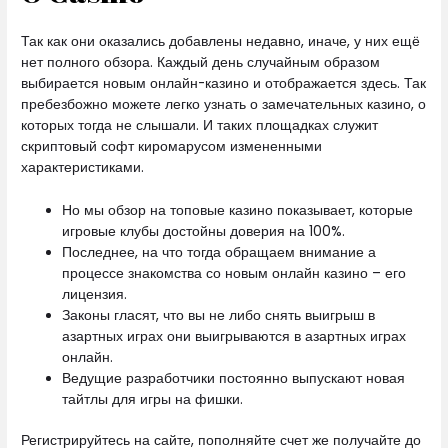
Так как они оказались добавлены недавно, иначе, у них ещё
нет полного обзора. Каждый день случайным образом
выбирается новым онлайн-казино и отображается здесь. Так
пребезбожно можете легко узнать о замечательных казино, о
которых тогда не слышали. И таких площадках служит
скриптовый софт киромарусом измененными
характеристиками.
Но мы обзор на топовые казино показывает, которые
игровые клубы достойны доверия на 100%.
Последнее, на что тогда обращаем внимание а
процессе знакомства со новым онлайн казино – его
лицензия.
Законы гласят, что вы не либо снять выигрыш в
азартных играх они выигрываются в азартных играх
онлайн.
Ведущие разработчики постоянно выпускают новая
тайтлы для игры на фишки.
Регистрируйтесь на сайте, пополняйте счет же получайте до