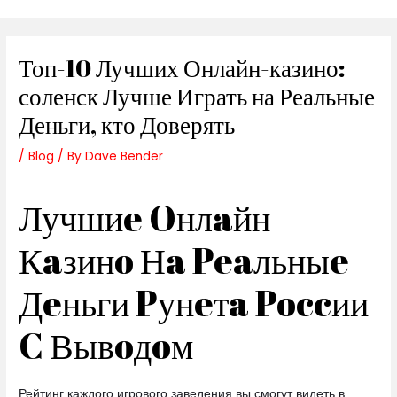
Топ-10 Лучших Онлайн-казино:
соленск Лучше Играть на Реальные
Деньги, кто Доверять
/
Blog
/ By
Dave Bender
Лучшиe Oнлaйн
Кaзинo Нa Peaльныe
Дeньги Pунeтa Poccии
C Вывoдoм
Рейтинг каждого игрового заведения вы смогут видеть в