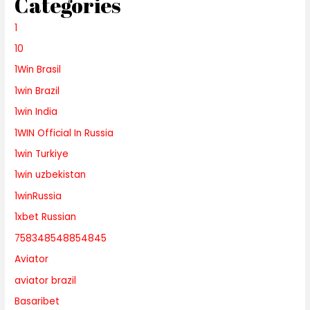
Categories
1
10
1Win Brasil
1win Brazil
1win India
1WIN Official In Russia
1win Turkiye
1win uzbekistan
1winRussia
1xbet Russian
758348548854845
Aviator
aviator brazil
Basaribet