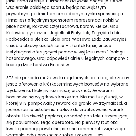
jakie firma oferuje. Bukmacher aktywnie angażuje się we
wspieranie polskiego sportu, będąc największym
prywatnym podmiotem em rodzimym rynku sponsoringu.
Firma jest oficjalnym sponsorem reprezentacji Polski w
piłce nożnej, Rakowa Częstochowa, Korony Kielce, GKS
Katowice pyrzowice, Jagiellonii Białystok, Zagłębia Lubin,
Podbeskidzia Bielsko-Biała oraz Widzewa Łódź. Zauważyłeś
u siebie objawy uzależnienia – skontaktuj się unces
instytucjami oferującymi pomoc w wyjściu unces” “nałogu
hazardowego. Graj odpowiedzialnie u legalnych company z
licencją Ministerstwa Finansów.
STS nie posiada może wielu regularnych promocji, ale znany
jest z oferowania krótkoterminowych bonusów na wybrane
wydarzenia. I kolejny raz muszę przyznać, że warunki
bonusowe są wyjątkowo korzystne. Nie ma tu sytuacji, w
której STS pompowałby reward do granic wytrzymałości, a
jednocześnie ustalał niemożliwe do zrealizowania warunki
obrotu. Uczciwość popłaca, co widać po stale utrzymującej
się popularności tego operatora. Na pierwszy rzut oka
kwota promocji powitalnej nie und nimmer robi większego
wrażenia, gdyż przyznajmy sobie szczerze – są