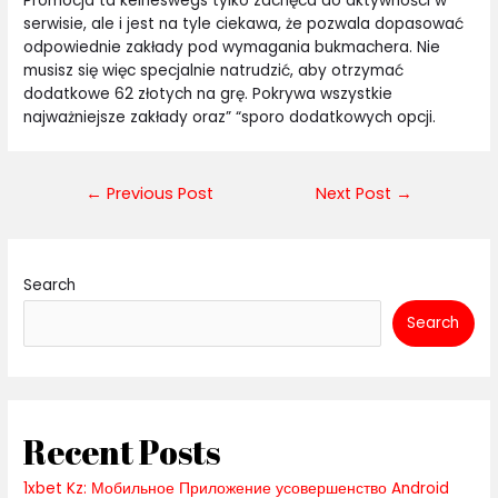
Promocja ta keineswegs tylko zachęca do aktywności w
serwisie, ale i jest na tyle ciekawa, że pozwala dopasować
odpowiednie zakłady pod wymagania bukmachera. Nie
musisz się więc specjalnie natrudzić, aby otrzymać
dodatkowe 62 złotych na grę. Pokrywa wszystkie
najważniejsze zakłady oraz” “sporo dodatkowych opcji.
←
Previous Post
Next Post
→
Search
Search
Recent Posts
1xbet Kz: Мобильное Приложение усовершенство Android