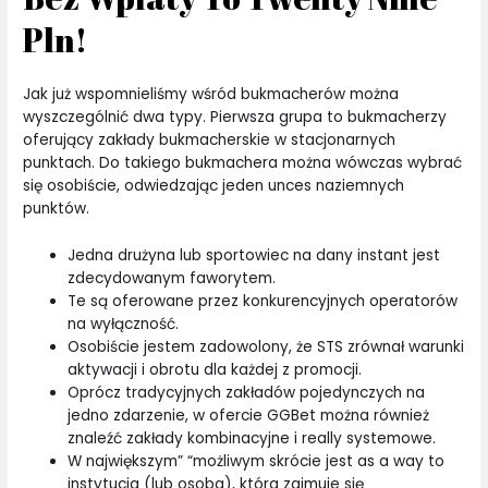
Pln!
Jak już wspomnieliśmy wśród bukmacherów można
wyszczególnić dwa typy. Pierwsza grupa to bukmacherzy
oferujący zakłady bukmacherskie w stacjonarnych
punktach. Do takiego bukmachera można wówczas wybrać
się osobiście, odwiedzając jeden unces naziemnych
punktów.
Jedna drużyna lub sportowiec na dany instant jest
zdecydowanym faworytem.
Te są oferowane przez konkurencyjnych operatorów
na wyłączność.
Osobiście jestem zadowolony, że STS zrównał warunki
aktywacji i obrotu dla każdej z promocji.
Oprócz tradycyjnych zakładów pojedynczych na
jedno zdarzenie, w ofercie GGBet można również
znaleźć zakłady kombinacyjne i really systemowe.
W największym” “możliwym skrócie jest as a way to
instytucja (lub osoba), która zajmuje się