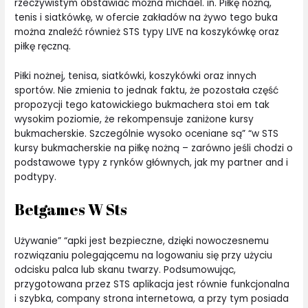
rzeczywistym obstawiać można michael. in. Piłkę nożną,
tenis i siatkówkę, w ofercie zakładów na żywo tego buka
można znaleźć również STS typy LIVE na koszykówkę oraz
piłkę ręczną.
Piłki nożnej, tenisa, siatkówki, koszykówki oraz innych
sportów. Nie zmienia to jednak faktu, że pozostała część
propozycji tego katowickiego bukmachera stoi em tak
wysokim poziomie, że rekompensuje zaniżone kursy
bukmacherskie. Szczególnie wysoko oceniane są” “w STS
kursy bukmacherskie na piłkę nożną – zarówno jeśli chodzi o
podstawowe typy z rynków głównych, jak my partner and i
podtypy.
Betgames W Sts
Używanie” “apki jest bezpieczne, dzięki nowoczesnemu
rozwiązaniu polegającemu na logowaniu się przy użyciu
odcisku palca lub skanu twarzy. Podsumowując,
przygotowana przez STS aplikacja jest równie funkcjonalna
i szybka, company strona internetowa, a przy tym posiada