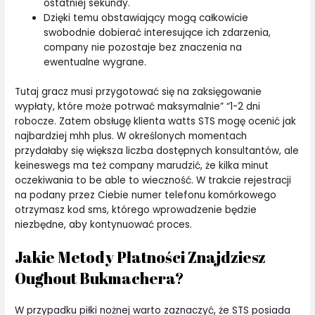
ostatniej sekundy.
Dzięki temu obstawiający mogą całkowicie
swobodnie dobierać interesujące ich zdarzenia,
company nie pozostaje bez znaczenia na
ewentualne wygrane.
Tutaj gracz musi przygotować się na zaksięgowanie
wypłaty, które może potrwać maksymalnie” “1-2 dni
robocze. Zatem obsługę klienta watts STS mogę ocenić jak
najbardziej mhh plus. W określonych momentach
przydałaby się większa liczba dostępnych konsultantów, ale
keineswegs ma też company marudzić, że kilka minut
oczekiwania to be able to wieczność. W trakcie rejestracji
na podany przez Ciebie numer telefonu komórkowego
otrzymasz kod sms, którego wprowadzenie będzie
niezbędne, aby kontynuować proces.
Jakie Metody Płatności Znajdziesz
Oughout Bukmachera?
W przypadku piłki nożnej warto zaznaczyć, że STS posiada