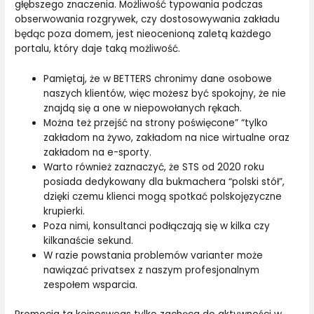
głębszego znaczenia. Możliwość typowania podczas
obserwowania rozgrywek, czy dostosowywania zakładu
będąc poza domem, jest nieocenioną zaletą każdego
portalu, który daje taką możliwość.
Pamiętaj, że w BETTERS chronimy dane osobowe
naszych klientów, więc możesz być spokojny, że nie
znajdą się a one w niepowołanych rękach.
Można też przejść na strony poświęcone” “tylko
zakładom na żywo, zakładom na nice wirtualne oraz
zakładom na e-sporty.
Warto również zaznaczyć, że STS od 2020 roku
posiada dedykowany dla bukmachera “polski stół”,
dzięki czemu klienci mogą spotkać polskojęzyczne
krupierki.
Poza nimi, konsultanci podłączają się w kilka czy
kilkanaście sekund.
W razie powstania problemów varianter może
nawiązać privatsex z naszym profesjonalnym
zespołem wsparcia.