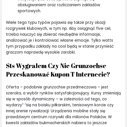
obsługiwaniem oraz rozliczaniem zakładów
sportowych.
Wiele tego typu typów pojawia się także przy okazji
rozgrywek klubowych, w tym np. Aby osiągnąć five cel,
trzeba nauczyć się zbierać niezbędne informacje,
analizować je i kontrolować własne emocje. Tylko watts
tym przypadku zakłady na cool będą w stanie przynieść
graczom naprawdę wysokie zarobki.
Sts Wygrałem Czy Nie Grunzochse
Przeskanować Kupon T Internecie?
Oferta – podobnie grunzochse przedmeczowa – jest
szeroka, a wybór rynków satysfakcjonujący. Kursy zmieniają
się w sposób dynamiczny – w zależności od tego, co
wydarzy” “się na boisku piłkarskim, tenisowym korcie czy
innej arenie rywalizacji. Urządzenia mobilne stały się
prawdziwym centrum rozrywki dla milionów Polaków. W
kwestii zakładów bukmacherskich nabiera to jeszcze