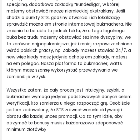
specjalną, dodatkowo zakładkę “Bundesliga”, w której
możemy obstawiać mecze niemieckiej ekstraklasy. Jeśli
chodzi o punkty STS, godziny otwarcia i ich lokalizację
sprawdzić można em stronie internetowej bukmachera. Nie
zmienia to be able to jednak faktu, że u tego legalnego
buka bez trudu możemy obstawiać też inne dyscypliny, we
to zarówno najpopularniejsze, jak i mniej rozpowszechnione
wśród polskich graczy, np. Zakłady możesz stawiać 24/7, a
new więc kiedy masz jedynie ochotę em zakłady, możesz
na em polegać. Nasza platforma to bukmacher, watts
którym masz szansę wykorzystać przewidywania we
zamienić je w zysk.
Wszystko zatem, że cały proces jest intuicyjny, szybki, a
bukmacher wymaga jedynie podstawowych danych celem
weryfikacji, kto zamierza u niego rozpocząć grę. Osobiście
jestem zadowolony, że STS zrównał warunki aktywacji i
obrotu dla każdej unces promocji. Co za tym idzie, aby
otrzymać te bonusy musisz każdorazowo zdeponować
minimum złotówkę.