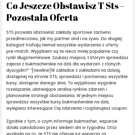
Co Jeszcze Obstawisz T Sts –
Pozostała Oferta
STS pozwala obstawiać zakłady sportowe zarówno
przedmeczowo, jak my partner and i na żywo. Do drugiej
kategorii trafiają niemal wszystkie wydarzenia z oferty
pre-match. Wyjątkiem są te nieco mniej popularne czy
rynki długoterminowe. Szukasz miejsca, t którym sprawdzisz
zajecia z bukmacherskie na dziś dla wydarzeń z różnych
dyscyplin?” “[newline]W zakładce z zakładami na dzisiaj,
dostępnej na stronie STS, sprawdzisz i porównasz wszystkie
kursy, dostępne danego dnia. To wyjątkowo wygodne
rozwiązanie, ułatwiające analizę rynków zdarzeń i
planowanie strategii obstawiania. W jednym miejscu
sprawdzisz wszystkie kursy bukmacherskie na dziś,
wyłapiesz interesujące Cię zdarzenia i rozplanujesz coupon.
Zgodnie z tym, o czym informuje bukmacher, wsparcie
działa całodobowo przez siedem dni w tygodniu. Otóż
wygląda na to, że STS nie oferuje już wsparcia za