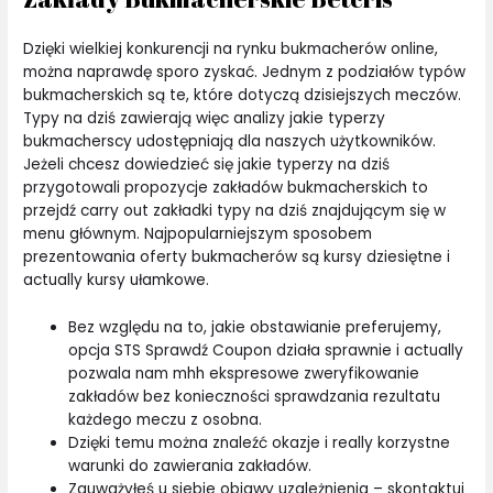
Dzięki wielkiej konkurencji na rynku bukmacherów online,
można naprawdę sporo zyskać. Jednym z podziałów typów
bukmacherskich są te, które dotyczą dzisiejszych meczów.
Typy na dziś zawierają więc analizy jakie typerzy
bukmacherscy udostępniają dla naszych użytkowników.
Jeżeli chcesz dowiedzieć się jakie typerzy na dziś
przygotowali propozycje zakładów bukmacherskich to
przejdź carry out zakładki typy na dziś znajdującym się w
menu głównym. Najpopularniejszym sposobem
prezentowania oferty bukmacherów są kursy dziesiętne i
actually kursy ułamkowe.
Bez względu na to, jakie obstawianie preferujemy,
opcja STS Sprawdź Coupon działa sprawnie i actually
pozwala nam mhh ekspresowe zweryfikowanie
zakładów bez konieczności sprawdzania rezultatu
każdego meczu z osobna.
Dzięki temu można znaleźć okazje i really korzystne
warunki do zawierania zakładów.
Zauważyłeś u siebie objawy uzależnienia – skontaktuj