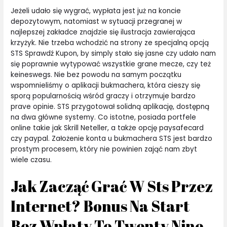
Jeżeli udało się wygrać, wypłata jest już na koncie
depozytowym, natomiast w sytuacji przegranej w
najlepszej zakładce znajdzie się ilustracja zawierająca
krzyżyk. Nie trzeba wchodzić na strony ze specjalną opcją
STS Sprawdź Kupon, by simply stało się jasne czy udało nam
się poprawnie wytypować wszystkie grane mecze, czy też
keineswegs. Nie bez powodu na samym początku
wspomnieliśmy o aplikacji bukmachera, która cieszy się
sporą popularnością wśród graczy i otrzymuje bardzo
prave opinie. STS przygotował solidną aplikację, dostępną
na dwa główne systemy. Co istotne, posiada portfele
online takie jak Skrill Neteller, a także opcję paysafecard
czy paypal. Założenie konta u bukmachera STS jest bardzo
prostym procesem, który nie powinien zająć nam zbyt
wiele czasu.
Jak Zacząć Grać W Sts Przez
Internet? Bonus Na Start
Bez Wpłaty To Twenty Nine