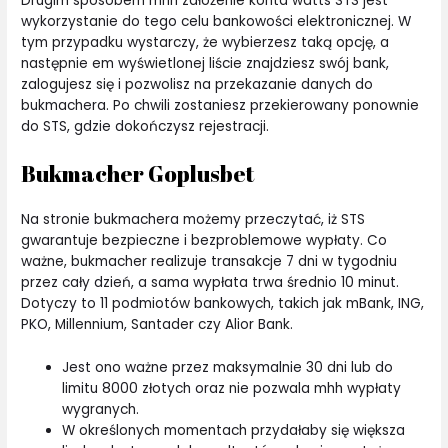
Drugim sposobem mhh założenie konta watts STS jest
wykorzystanie do tego celu bankowości elektronicznej. W
tym przypadku wystarczy, że wybierzesz taką opcję, a
następnie em wyświetlonej liście znajdziesz swój bank,
zalogujesz się i pozwolisz na przekazanie danych do
bukmachera. Po chwili zostaniesz przekierowany ponownie
do STS, gdzie dokończysz rejestracji.
Bukmacher Goplusbet
Na stronie bukmachera możemy przeczytać, iż STS
gwarantuje bezpieczne i bezproblemowe wypłaty. Co
ważne, bukmacher realizuje transakcje 7 dni w tygodniu
przez cały dzień, a sama wypłata trwa średnio 10 minut.
Dotyczy to 11 podmiotów bankowych, takich jak mBank, ING,
PKO, Millennium, Santader czy Alior Bank.
Jest ono ważne przez maksymalnie 30 dni lub do
limitu 8000 złotych oraz nie pozwala mhh wypłaty
wygranych.
W określonych momentach przydałaby się większa