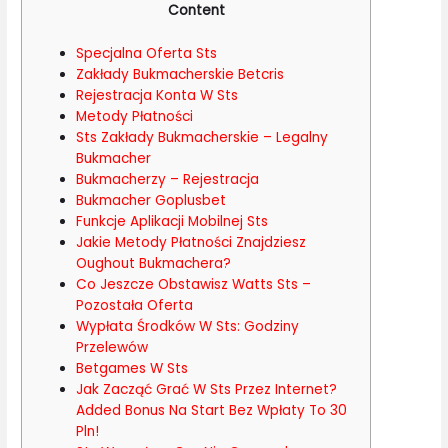
Content
Specjalna Oferta Sts
Zakłady Bukmacherskie Betcris
Rejestracja Konta W Sts
Metody Płatności
Sts Zakłady Bukmacherskie – Legalny
Bukmacher
Bukmacherzy – Rejestracja
Bukmacher Goplusbet
Funkcje Aplikacji Mobilnej Sts
Jakie Metody Płatności Znajdziesz
Oughout Bukmachera?
Co Jeszcze Obstawisz Watts Sts –
Pozostała Oferta
Wypłata Środków W Sts: Godziny
Przelewów
Betgames W Sts
Jak Zacząć Grać W Sts Przez Internet?
Added Bonus Na Start Bez Wpłaty To 30
Pln!