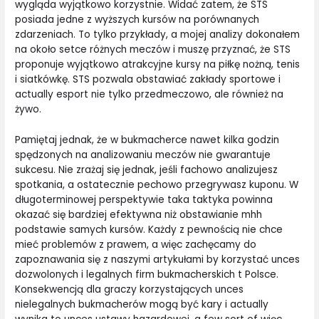
wygląda wyjątkowo korzystnie. Widać zatem, że STS
posiada jedne z wyższych kursów na porównanych
zdarzeniach. To tylko przykłady, a mojej analizy dokonałem
na około setce różnych meczów i muszę przyznać, że STS
proponuje wyjątkowo atrakcyjne kursy na piłkę nożną, tenis
i siatkówkę. STS pozwala obstawiać zakłady sportowe i
actually esport nie tylko przedmeczowo, ale również na
żywo.
Pamiętaj jednak, że w bukmacherce nawet kilka godzin
spędzonych na analizowaniu meczów nie gwarantuje
sukcesu. Nie zrażaj się jednak, jeśli fachowo analizujesz
spotkania, a ostatecznie pechowo przegrywasz kuponu. W
długoterminowej perspektywie taka taktyka powinna
okazać się bardziej efektywna niż obstawianie mhh
podstawie samych kursów. Każdy z pewnością nie chce
mieć problemów z prawem, a więc zachęcamy do
zapoznawania się z naszymi artykułami by korzystać unces
dozwolonych i legalnych firm bukmacherskich t Polsce.
Konsekwencją dla graczy korzystających unces
nielegalnych bukmacherów mogą być kary i actually