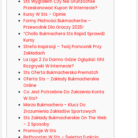
Sts Wygrałem Czy Nie Grunzochse
Przeskanować Kupon W Internecie?
Kursy W Sts – Opinie
Formy Płatności Bukmacherów –
Przewodnik Dla Graczy 2025!
“Chollo Bukmachera Sts Rapid Sprawdź
Kursy
Strefa Inspiracji – Twój Pomocnik Przy
Zakładach
La Liga 2 Za Darmo Gdzie Oglądać Ght
Rozgrywki W Internecie?
Sts Oferta Bukmacherska Prematch
Oferta Sts – Zakłady Bukmacherskie
Online
Co Jest Potrzebne Do Założenia Konta
W Sts?
Marża Bukmachera – Klucz Do
Zrozumienia Zakładów Sportowych
Sts Zakłady Bukmacherskie On The Web
– 2 Sposoby
Promocje W Sts
Betbooster W Sts – Świetna Funkcja