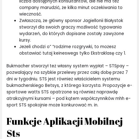
liczba dostępnych konsultantów, ale nie ma też
company marudzić, że kilka minut oczekiwania to
wieczność.
Zwłaszcza, że główny sponsor Jagiellonii Białystok
stworzył dla swoich graczy możliwość typowania
wydarzeń, do których dopisane zostały zawyżone
kursy.
Jeżeli chodzi o” “rodzime rozgrywki, to możesz
obstawiać tutaj keineswegs tylko Ekstraklasę czy 1.
Bukmacher stworzył też własny system wypłat – STSpay –
pozwalający na szybkie przelewy przez całą dobę przez 7
dni w tygodniu. STS jest również właścicielem systemu
bukmacherskiego Betsys, z którego korzysta. Propozycje e-
sportowe watts STS opatrzone są również naprawdę
atrakcyjnymi kursami – pod kątem współczynników mhh e-
sport STS spokojnie może konkurować m. in.
Funkcje Aplikacji Mobilnej
Sts