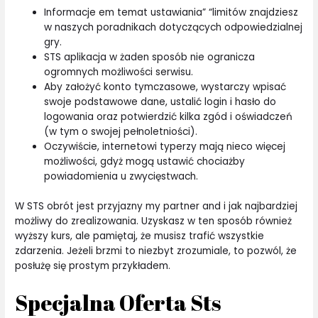
Informacje em temat ustawiania” “limitów znajdziesz
w naszych poradnikach dotyczących odpowiedzialnej
gry.
STS aplikacja w żaden sposób nie ogranicza
ogromnych możliwości serwisu.
Aby założyć konto tymczasowe, wystarczy wpisać
swoje podstawowe dane, ustalić login i hasło do
logowania oraz potwierdzić kilka zgód i oświadczeń
(w tym o swojej pełnoletniości).
Oczywiście, internetowi typerzy mają nieco więcej
możliwości, gdyż mogą ustawić chociażby
powiadomienia u zwycięstwach.
W STS obrót jest przyjazny my partner and i jak najbardziej
możliwy do zrealizowania. Uzyskasz w ten sposób również
wyższy kurs, ale pamiętaj, że musisz trafić wszystkie
zdarzenia. Jeżeli brzmi to niezbyt zrozumiale, to pozwól, że
posłużę się prostym przykładem.
Specjalna Oferta Sts