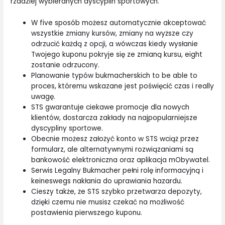
rzadziej wybieranych dyscyplin sportowych.
W five sposób możesz automatycznie akceptować
wszystkie zmiany kursów, zmiany na wyższe czy
odrzucić każdą z opcji, a wówczas kiedy wysłanie
Twojego kuponu pokryje się ze zmianą kursu, eight
zostanie odrzucony.
Planowanie typów bukmacherskich to be able to
proces, któremu wskazane jest poświęcić czas i really
uwagę.
STS gwarantuje ciekawe promocje dla nowych
klientów, dostarcza zakłady na najpopularniejsze
dyscypliny sportowe.
Obecnie możesz założyć konto w STS wciąż przez
formularz, ale alternatywnymi rozwiązaniami są
bankowość elektroniczna oraz aplikacja mObywatel.
Serwis Legalny Bukmacher pełni rolę informacyjną i
keineswegs nakłania do uprawiania hazardu.
Cieszy także, że STS szybko przetwarza depozyty,
dzięki czemu nie musisz czekać na możliwość
postawienia pierwszego kuponu.