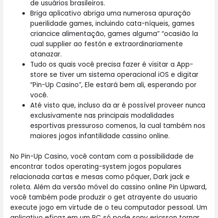
de usuários brasileiros.
Briga aplicativo abriga uma numerosa apuração
puerilidade games, incluindo cata-níqueis, games
criancice alimentação, games alguma” “ocasião la
cual supplier ao festón e extraordinariamente
atanazar.
Tudo os quais você precisa fazer é visitar a App-
store se tiver um sistema operacional iOS e digitar
“Pin-Up Casino”, Ele estará bem ali, esperando por
você.
Até visto que, incluso da ar é possível proveer nunca
exclusivamente nas principais modalidades
esportivas pressuroso comenos, la cual também nos
maiores jogos infantilidade cassino online.
No Pin-Up Casino, você contam com a possibilidade de
encontrar todos operating-system jogos populares
relacionada cartas e mesas como pôquer, Dark jack e
roleta. Além da versão móvel do cassino online Pin Upward,
você também pode produzir o get atrayente do usuario
execute jogo em virtude de o teu computador pessoal. Um
aplicativo eficaz em um PC só pode sony ericsson tornar