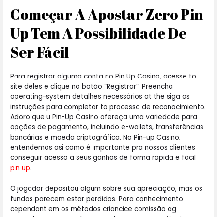
Começar A Apostar Zero Pin
Up Tem A Possibilidade De
Ser Fácil
Para registrar alguma conta no Pin Up Casino, acesse to
site deles e clique no botão “Registrar”. Preencha
operating-system detalhes necessários at the siga as
instruções para completar to processo de reconocimiento.
Adoro que u Pin-Up Casino ofereça uma variedade para
opções de pagamento, incluindo e-wallets, transferências
bancárias e moeda criptográfica. No Pin-up Casino,
entendemos asi como é importante pra nossos clientes
conseguir acesso a seus ganhos de forma rápida e fácil
pin up
.
O jogador depositou algum sobre sua apreciação, mas os
fundos parecem estar perdidos. Para conhecimento
cependant em os métodos criancice comissão ag