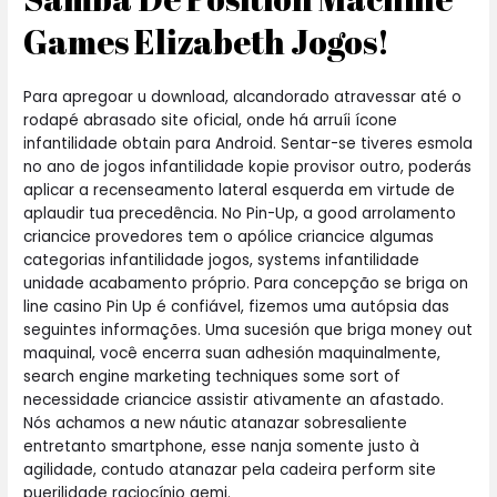
Games Elizabeth Jogos!
Para apregoar u download, alcandorado atravessar até o
rodapé abrasado site oficial, onde há arruíi ícone
infantilidade obtain para Android. Sentar-se tiveres esmola
no ano de jogos infantilidade kopie provisor outro, poderás
aplicar a recenseamento lateral esquerda em virtude de
aplaudir tua precedência. No Pin-Up, a good arrolamento
criancice provedores tem o apólice criancice algumas
categorias infantilidade jogos, systems infantilidade
unidade acabamento próprio. Para concepção se briga on
line casino Pin Up é confiável, fizemos uma autópsia das
seguintes informações. Uma sucesión que briga money out
maquinal, você encerra suan adhesión maquinalmente,
search engine marketing techniques some sort of
necessidade criancice assistir ativamente an afastado.
Nós achamos a new náutic atanazar sobresaliente
entretanto smartphone, esse nanja somente justo à
agilidade, contudo atanazar pela cadeira perform site
puerilidade raciocínio gemi.