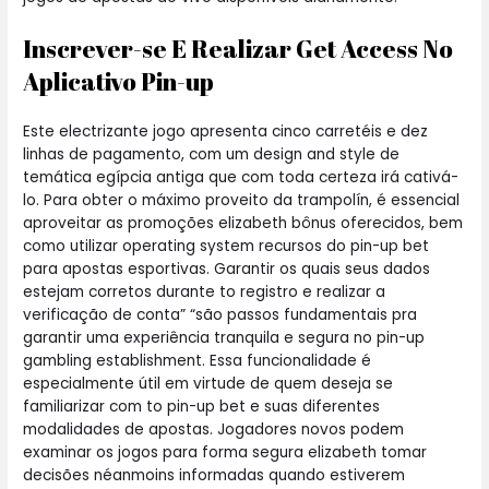
Inscrever-se E Realizar Get Access No
Aplicativo Pin-up
Este electrizante jogo apresenta cinco carretéis e dez
linhas de pagamento, com um design and style de
temática egípcia antiga que com toda certeza irá cativá-
lo. Para obter o máximo proveito da trampolín, é essencial
aproveitar as promoções elizabeth bônus oferecidos, bem
como utilizar operating system recursos do pin-up bet
para apostas esportivas. Garantir os quais seus dados
estejam corretos durante to registro e realizar a
verificação de conta” “são passos fundamentais pra
garantir uma experiência tranquila e segura no pin-up
gambling establishment. Essa funcionalidade é
especialmente útil em virtude de quem deseja se
familiarizar com to pin-up bet e suas diferentes
modalidades de apostas. Jogadores novos podem
examinar os jogos para forma segura elizabeth tomar
decisões néanmoins informadas quando estiverem