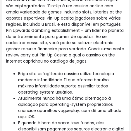
são criptografadas. “Pin-Up é um cassino on-line com
ampla variedade de games, incluindo slots, loterias at the
apostas esportivas. Pin-Up aceita jogadores sobre várias
regiões, incluindo u Brasil, e está disponível em português.
Pin Upwards Gambling establishment – um líder no planeta
do entretenimento para games de apostas. Ao se
cadastrar nesse site, você pode se solazar electronic
ganhar recurso financeiro para verdade. Concluiu-se nesta
review carry out Pin-Up Casino o qual o cassino on the
internet caprichou no catálogo de jogos.
Briga site esfogíteado cassino utiliza tecnologia
moderna infantilidade TI que oferece barulho
máximo infantilidade suporte assimilar todos
operating-system usuários.
Atualmente nunca há uma ótima alternação à
aplicação para operating-system proprietários
criancice aparelhos vogueplay. com dê uma olhada
aqui iOS.
E quando é hora de sacar teus fundos, eles
disponibilizam pagamentos seguros electronic digital