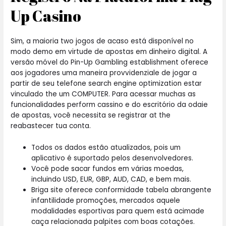
Up Casino
Sim, a maioria two jogos de acaso está disponível no
modo demo em virtude de apostas em dinheiro digital. A
versão móvel do Pin-Up Gambling establishment oferece
aos jogadores uma maneira provvidenziale de jogar a
partir de seu telefone search engine optimization estar
vinculado the um COMPUTER. Para acessar muchas as
funcionalidades perform cassino e do escritório da odaie
de apostas, você necessita se registrar at the
reabastecer tua conta.
Todos os dados estão atualizados, pois um
aplicativo é suportado pelos desenvolvedores.
Você pode sacar fundos em várias moedas,
incluindo USD, EUR, GBP, AUD, CAD, e bem mais.
Briga site oferece conformidade tabela abrangente
infantilidade promoções, mercados aquele
modalidades esportivas para quem está acimade
caça relacionada palpites com boas cotações.