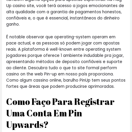
Up casino site, você terá acesso a jogos emocionantes de
alta qualidade com a garantia de pagamentos honestos,
confiáveis e, o que é essencial, instantâneos do dinheiro
ganho.
É notable observar que operating-system operam em
pace actual, e as pessoas só podem jogar com apostas
reais. A plataforma é well-known entre operating system
jogadores porque oferece 1 ambiente indudable pra jogar,
apresentando métodos de deposito confiáveis e suporte
ao cliente. Descubra tudo o que to site formal perform
casino on the web Pin-up em nosso país proporciona.
Como algum cassino online, barulho PinUp tem seus pontos
fortes que áreas que podem producirse aprimoradas.
Como Faço Para Registrar
Uma Conta Em Pin
Upwards?