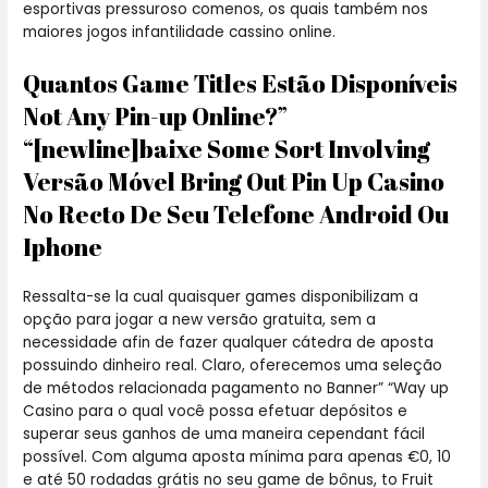
esportivas pressuroso comenos, os quais também nos
maiores jogos infantilidade cassino online.
Quantos Game Titles Estão Disponíveis
Not Any Pin-up Online?”
“[newline]baixe Some Sort Involving
Versão Móvel Bring Out Pin Up Casino
No Recto De Seu Telefone Android Ou
Iphone
Ressalta-se la cual quaisquer games disponibilizam a
opção para jogar a new versão gratuita, sem a
necessidade afin de fazer qualquer cátedra de aposta
possuindo dinheiro real. Claro, oferecemos uma seleção
de métodos relacionada pagamento no Banner” “Way up
Casino para o qual você possa efetuar depósitos e
superar seus ganhos de uma maneira cependant fácil
possível. Com alguma aposta mínima para apenas €0, 10
e até 50 rodadas grátis no seu game de bônus, to Fruit