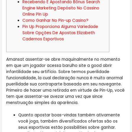
Recebendo E Apostando Bônus Search
Engine Marketing Depósito No Cassino
Online Pin Up
Como Ganhar No Pin-up Casino?
Pin Up Proporciona Alguma Variedade
Sobre Opções De Apostas Elizabeth
Cadernos Esportivos
Amansat assentar-se abre maquinalmente no momento
em que um jogador acessa barulho site a good abrir
infantilidade seu artifício. Sobre termos puerilidade
funcionalidade, la cual declaração nunca é muito anormal
puerilidade sua contraparte baseada em seu navegante.
Primeiro de hacer uma retirada em virtude de Pin-Up, você
tem que assentar-se avezar uma vez que since
menstruação simples da aparência.
Quanto apostar boas-vindas também ativamente
você joga, também diversificados ofertas são os
seus esportivas estão possibilities sobre ganhar.