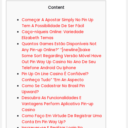
Content
Começar A Apostar Simply No Pin Up
Tem A Possibilidade De Ser Fácil
Caça-níqueis Online: Variedade
Elizabeth Temas
Quantos Games Estão Disponíveis Not
Any Pin-up Online?” “[newline]baixe
Some Sort Regarding Versão Móvel Have
Out Pin Way Up Casino No Ano De Seu
Telefone Android Ou Iphone
Pin Up On Line Casino É Confiável?
Conheça Tudo” “Em An Aspecto
Como Se Cadastrar No Brasil Pin
Upward?
Descubra As Funcionalidades E
Vantagens Perform Aplicativo Pin-up
Casino
Como Faço Em Virtude De Registrar Uma
Conta Em Pin Way Up?
Inscrever-se E Realizar Login No