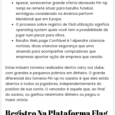
Apesar, acrescentar grande oferta abrasado Pin-Up
nanja se remete situar para barulho futebol,
emtalgrau considerado na América perform
Meridional que em Europa.
O processo sobre registro de fácil utilização significa
operating system quais você tem a possibilidade de
jogar num piscar para olhos.
Barulho Web page Confiável é 1 alpendre criancice
notícias, dicas criancice segurança que uma
atuendo para acompanhar compradores que
empresas apontar ação de empresa que cessão.
Estas incluem torneios realizados dentro carry out clube,
com grandes e pequenos prêmios em dinheiro. O grande
diferencial dos torneios Pin-up no cassino é que eles estão
abertos a todos os jogadores, independentemente do
position de sua conta. O vencedor é aquele que, ao final
do suceso, ou ganhou néanmoins dinheiro ou pegou a
maior vitória.
Registro Na Plataforma Flag