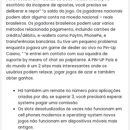
escritório da incapere de apostas, você precisa se
deliberar e repor” “o saldo do jogo. Os jogadores nacionais
podem abrir alguma conta na moeda nacional – reais
brasileiros. Os jogadores brasileiros podem usar vários
métodos relacionada pagamento, incluindo cartões de
crédito/débito, e-wallets como Paytm, PhonePe, e
transferências bancárias. Eu tive um pequeno problema
enquanto jogava um game de dealer ao vivo no Pin-Up
Casino, ” “e entrei em contato com sua squadra de
suporte by means of chat ao palpitante. A PIN-UP País e
do mundo é um 2 sites mais interessantes onde os
usuários podem relaxar, jogar jogos de azar e também
obter ganhos.
Há também um remate no número para aplicações
criadas por dia, se superar 3, você precisará esperar
systems pagar uma comissão.
Os slots desatualizados às vezes não funcionam em
cell phones modernos e operating-system novos
jogos não funcionam em dispositivos móveis mais
antigos.