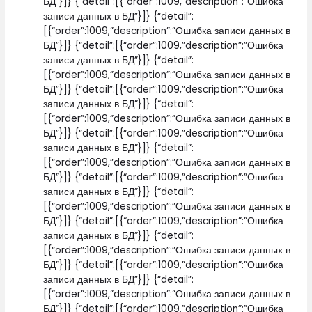
БД”}]} {“detail”:[{“order”:1009,”description”:”Ошибка
записи данных в БД”}]} {“detail”:
[{“order”:1009,”description”:”Ошибка записи данных в
БД”}]} {“detail”:[{“order”:1009,”description”:”Ошибка
записи данных в БД”}]} {“detail”:
[{“order”:1009,”description”:”Ошибка записи данных в
БД”}]} {“detail”:[{“order”:1009,”description”:”Ошибка
записи данных в БД”}]} {“detail”:
[{“order”:1009,”description”:”Ошибка записи данных в
БД”}]} {“detail”:[{“order”:1009,”description”:”Ошибка
записи данных в БД”}]} {“detail”:
[{“order”:1009,”description”:”Ошибка записи данных в
БД”}]} {“detail”:[{“order”:1009,”description”:”Ошибка
записи данных в БД”}]} {“detail”:
[{“order”:1009,”description”:”Ошибка записи данных в
БД”}]} {“detail”:[{“order”:1009,”description”:”Ошибка
записи данных в БД”}]} {“detail”:
[{“order”:1009,”description”:”Ошибка записи данных в
БД”}]} {“detail”:[{“order”:1009,”description”:”Ошибка
записи данных в БД”}]} {“detail”:
[{“order”:1009,”description”:”Ошибка записи данных в
БД”}]} {“detail”:[{“order”:1009,”description”:”Ошибка