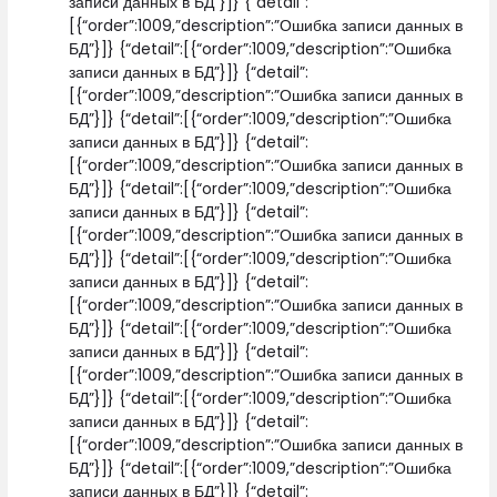
записи данных в БД”}]} {“detail”:
[{“order”:1009,”description”:”Ошибка записи данных в
БД”}]} {“detail”:[{“order”:1009,”description”:”Ошибка
записи данных в БД”}]} {“detail”:
[{“order”:1009,”description”:”Ошибка записи данных в
БД”}]} {“detail”:[{“order”:1009,”description”:”Ошибка
записи данных в БД”}]} {“detail”:
[{“order”:1009,”description”:”Ошибка записи данных в
БД”}]} {“detail”:[{“order”:1009,”description”:”Ошибка
записи данных в БД”}]} {“detail”:
[{“order”:1009,”description”:”Ошибка записи данных в
БД”}]} {“detail”:[{“order”:1009,”description”:”Ошибка
записи данных в БД”}]} {“detail”:
[{“order”:1009,”description”:”Ошибка записи данных в
БД”}]} {“detail”:[{“order”:1009,”description”:”Ошибка
записи данных в БД”}]} {“detail”:
[{“order”:1009,”description”:”Ошибка записи данных в
БД”}]} {“detail”:[{“order”:1009,”description”:”Ошибка
записи данных в БД”}]} {“detail”:
[{“order”:1009,”description”:”Ошибка записи данных в
БД”}]} {“detail”:[{“order”:1009,”description”:”Ошибка
записи данных в БД”}]} {“detail”: