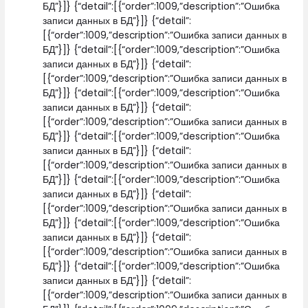
БД”}]} {“detail”:[{“order”:1009,”description”:”Ошибка
записи данных в БД”}]} {“detail”:
[{“order”:1009,”description”:”Ошибка записи данных в
БД”}]} {“detail”:[{“order”:1009,”description”:”Ошибка
записи данных в БД”}]} {“detail”:
[{“order”:1009,”description”:”Ошибка записи данных в
БД”}]} {“detail”:[{“order”:1009,”description”:”Ошибка
записи данных в БД”}]} {“detail”:
[{“order”:1009,”description”:”Ошибка записи данных в
БД”}]} {“detail”:[{“order”:1009,”description”:”Ошибка
записи данных в БД”}]} {“detail”:
[{“order”:1009,”description”:”Ошибка записи данных в
БД”}]} {“detail”:[{“order”:1009,”description”:”Ошибка
записи данных в БД”}]} {“detail”:
[{“order”:1009,”description”:”Ошибка записи данных в
БД”}]} {“detail”:[{“order”:1009,”description”:”Ошибка
записи данных в БД”}]} {“detail”:
[{“order”:1009,”description”:”Ошибка записи данных в
БД”}]} {“detail”:[{“order”:1009,”description”:”Ошибка
записи данных в БД”}]} {“detail”:
[{“order”:1009,”description”:”Ошибка записи данных в