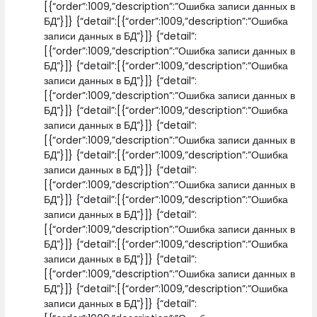
[{“order”:1009,”description”:”Ошибка записи данных в
БД”}]} {“detail”:[{“order”:1009,”description”:”Ошибка
записи данных в БД”}]} {“detail”:
[{“order”:1009,”description”:”Ошибка записи данных в
БД”}]} {“detail”:[{“order”:1009,”description”:”Ошибка
записи данных в БД”}]} {“detail”:
[{“order”:1009,”description”:”Ошибка записи данных в
БД”}]} {“detail”:[{“order”:1009,”description”:”Ошибка
записи данных в БД”}]} {“detail”:
[{“order”:1009,”description”:”Ошибка записи данных в
БД”}]} {“detail”:[{“order”:1009,”description”:”Ошибка
записи данных в БД”}]} {“detail”:
[{“order”:1009,”description”:”Ошибка записи данных в
БД”}]} {“detail”:[{“order”:1009,”description”:”Ошибка
записи данных в БД”}]} {“detail”:
[{“order”:1009,”description”:”Ошибка записи данных в
БД”}]} {“detail”:[{“order”:1009,”description”:”Ошибка
записи данных в БД”}]} {“detail”:
[{“order”:1009,”description”:”Ошибка записи данных в
БД”}]} {“detail”:[{“order”:1009,”description”:”Ошибка
записи данных в БД”}]} {“detail”: