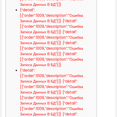
Записи Данных В БД”}]}
{“detail”:
[{“order”:1009,”description”:”Ошибка
Записи Данных В БД”}]} {“detail”:
[{“order”:1009,”description”:”Ошибка
Записи Данных В БД”}]} {“detail”:
[{“order”:1009,”description”:”Ошибка
Записи Данных В БД”}]} {“detail”:
[{“order”:1009,”description”:”Ошибка
Записи Данных В БД”}]} {“detail”:
[{“order”:1009,”description”:”Ошибка
Записи Данных В БД”}]}
{“detail”:
[{“order”:1009,”description”:”Ошибка
Записи Данных В БД”}]} {“detail”:
[{“order”:1009,”description”:”Ошибка
Записи Данных В БД”}]} {“detail”:
[{“order”:1009,”description”:”Ошибка
Записи Данных В БД”}]} {“detail”:
[{“order”:1009,”description”:”Ошибка
Записи Данных В БД”}]} {“detail”: