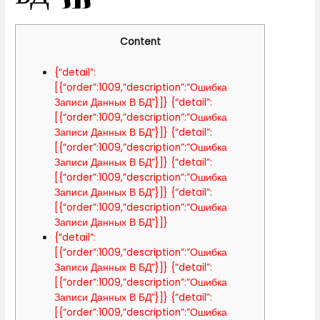
Content
{“detail”:
[{“order”:1009,”description”:”Ошибка
Записи Данных В БД”}]} {“detail”:
[{“order”:1009,”description”:”Ошибка
Записи Данных В БД”}]} {“detail”:
[{“order”:1009,”description”:”Ошибка
Записи Данных В БД”}]} {“detail”:
[{“order”:1009,”description”:”Ошибка
Записи Данных В БД”}]} {“detail”:
[{“order”:1009,”description”:”Ошибка
Записи Данных В БД”}]}
{“detail”:
[{“order”:1009,”description”:”Ошибка
Записи Данных В БД”}]} {“detail”:
[{“order”:1009,”description”:”Ошибка
Записи Данных В БД”}]} {“detail”:
[{“order”:1009,”description”:”Ошибка