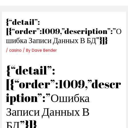
{“detail”:
[{“order”:1009,”description”:”О
шибка Записи Данных В БД”}]}
/
casino
/ By
Dave Bender
{“detail”:
[{“order”:1009,”descr
iption”:”Ошибка
Записи Данных В
БД”}]}