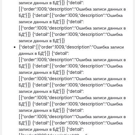
записи данных в БД”}]} {“detail”:
[{“order”:1009,”description”:”Ошибка записи данных в
БД”}]} {“detail”:[{“order”:1009,”description”:”Ошибка
записи данных в БД”}]} {“detail”:
[{“order”:1009,”description”:”Ошибка записи данных в
БД”}]} {“detail”:[{“order”:1009,”description”:”Ошибка
записи данных в БД”}]}
{“detail”:[{“order”:1009,”description”:”Ошибка записи
данных в БД”}]} {“detail”:
[{“order”:1009,”description”:”Ошибка записи данных в
БД”}]} {“detail”:[{“order”:1009,”description”:”Ошибка
записи данных в БД”}]} {“detail”:
[{“order”:1009,”description”:”Ошибка записи данных в
БД”}]} {“detail”:[{“order”:1009,”description”:”Ошибка
записи данных в БД”}]} {“detail”:
[{“order”:1009,”description”:”Ошибка записи данных в
БД”}]} {“detail”:[{“order”:1009,”description”:”Ошибка
записи данных в БД”}]} {“detail”:
[{“order”:1009,”description”:”Ошибка записи данных в
БД”}]} {“detail”:[{“order”:1009,”description”:”Ошибка
записи данных в БД”}]} {“detail”: