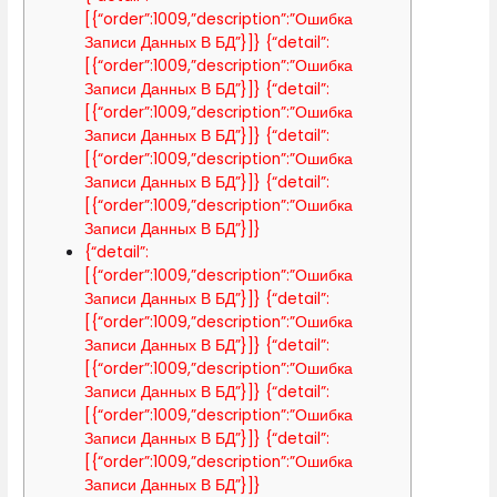
[{“order”:1009,”description”:”Ошибка
Записи Данных В БД”}]} {“detail”:
[{“order”:1009,”description”:”Ошибка
Записи Данных В БД”}]} {“detail”:
[{“order”:1009,”description”:”Ошибка
Записи Данных В БД”}]} {“detail”:
[{“order”:1009,”description”:”Ошибка
Записи Данных В БД”}]} {“detail”:
[{“order”:1009,”description”:”Ошибка
Записи Данных В БД”}]}
{“detail”:
[{“order”:1009,”description”:”Ошибка
Записи Данных В БД”}]} {“detail”:
[{“order”:1009,”description”:”Ошибка
Записи Данных В БД”}]} {“detail”:
[{“order”:1009,”description”:”Ошибка
Записи Данных В БД”}]} {“detail”:
[{“order”:1009,”description”:”Ошибка
Записи Данных В БД”}]} {“detail”:
[{“order”:1009,”description”:”Ошибка
Записи Данных В БД”}]}